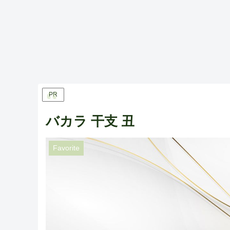
PR
バカラ 干支 丑
Favorite